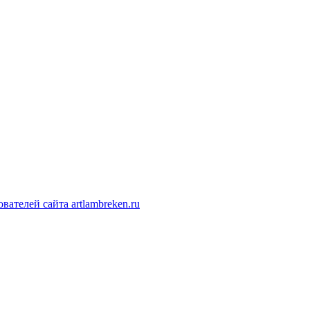
ателей сайта artlambreken.ru