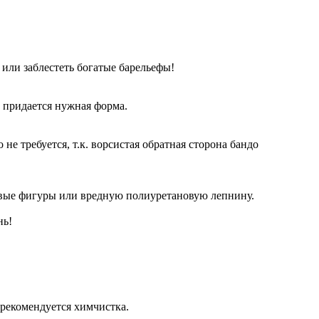
или заблестеть богатые барельефы!
у придается нужная форма.
не требуется, т.к. ворсистая обратная сторона бандо
совые фигуры или вредную полиуретановую лепнину.
нь!
 рекомендуется химчистка.