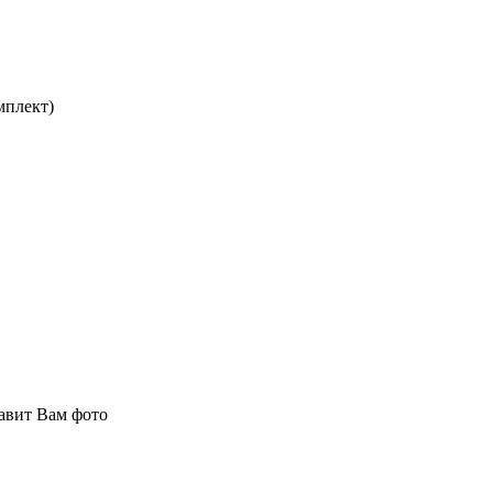
мплект)
авит Вам фото