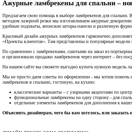
Ажурные ламбрекены для спальни – но
Предлагаем свою помощь в выборе ламбрекенов для спальни. В 
методом лазерной резки мы изготавливаем ажурные декоративн
удобные подхваты, японские шторы-панели и различную фурни
Красивый дизайн ажурных ламбрекенов гармонично дополняет 
«Проекты клиентов». Там представлены и популярные модели 
По сравнению с ламбрекенами, сшитыми на заказ из портьерны
и организовали продажи ламбрекенов через интернет – без пос
На нашем сайте вы сможете выгодно купить нужную модель лам
Мы не просто даем советы по оформлению - мы хотим помочь
ламбрекенов в спальню, гостиную, на кухню:
классические варианты – с узорными акцентами по центр
функциональные ламбрекены на одну сторону - для спаль
отдельные элементы ламбрекенов для дополнения к ваш
Объяснить дизайнерам, чего бы вам хотелось, или заказать