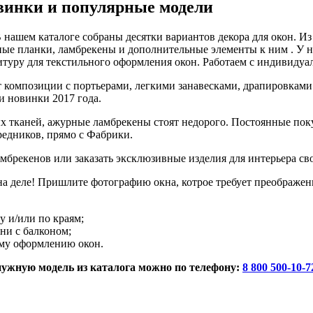
винки и популярные модели
нашем каталоге собраны десятки вариантов декора для окон. Из
ые планки, ламбрекены и дополнительные элементы к ним . У н
туру для текстильного оформления окон. Работаем с индивидуа
композиции с портьерами, легкими занавесками, драпировками.
и новинки 2017 года.
х тканей, ажурные ламбрекены стоят недорого. Постоянные поку
редников, прямо с Фабрики.
брекенов или заказать эксклюзивные изделия для интерьера сво
 на деле! Пришлите фотографию окна, котрое требует преобра
у и/или по краям;
ни с балконом;
ему оформлению окон.
 нужную модель из каталога можно по телефону:
8 800 500-10-7