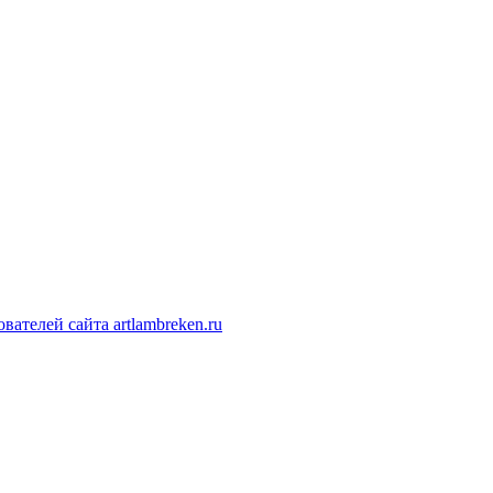
ателей сайта artlambreken.ru