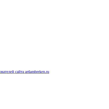
ателей сайта artlambreken.ru