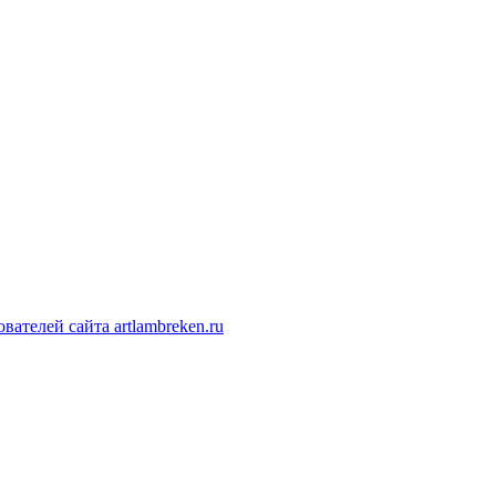
ателей сайта artlambreken.ru