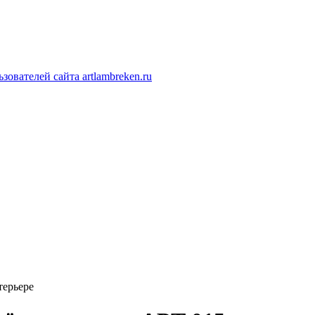
ователей сайта artlambreken.ru
терьере