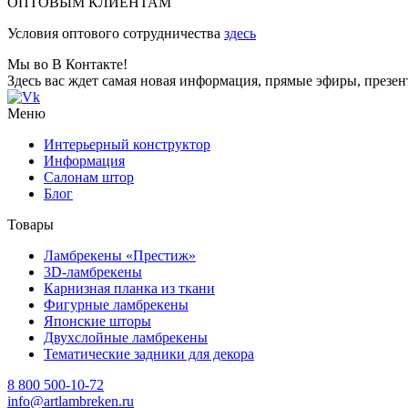
ОПТОВЫМ КЛИЕНТАМ
Условия оптового сотрудничества
здесь
Мы во В Контакте!
Здесь вас ждет самая новая информация, прямые эфиры, презе
Меню
Интерьерный конструктор
Информация
Салонам штор
Блог
Товары
Ламбрекены «Престиж»
3D-ламбрекены
Карнизная планка из ткани
Фигурные ламбрекены
Японские шторы
Двухслойные ламбрекены
Тематические задники для декора
8 800 500-10-72
info@artlambreken.ru