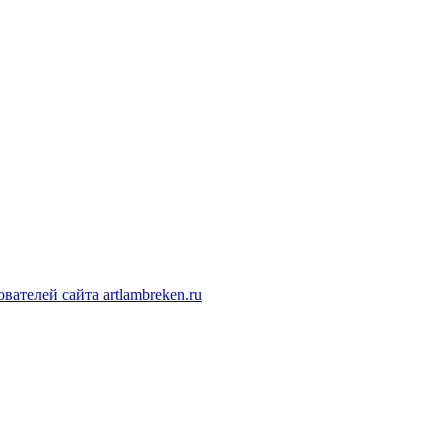
ателей сайта artlambreken.ru