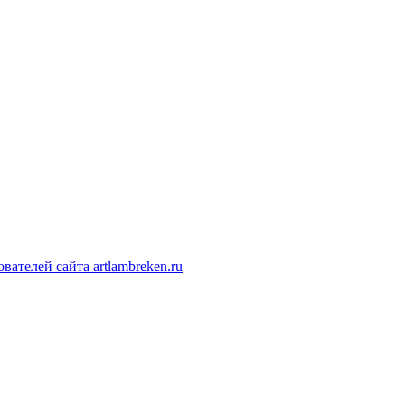
ателей сайта artlambreken.ru