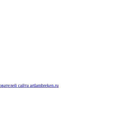
ателей сайта artlambreken.ru