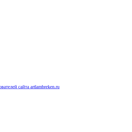
ателей сайта artlambreken.ru