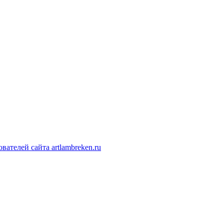
ателей сайта artlambreken.ru