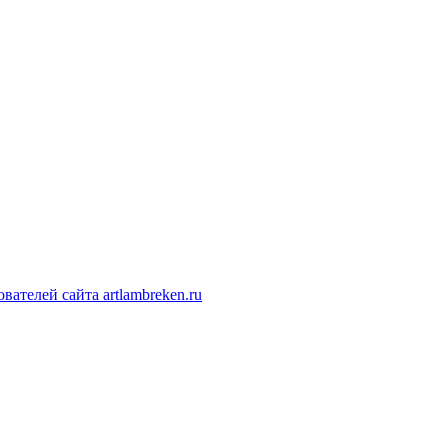
ателей сайта artlambreken.ru