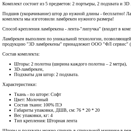
Комплект состоит из 5 предметов: 2 портьеры, 2 подхвата и 3D
Подшив (укорачивание) штор до нужной длины - бесплатно! Лам
комплекта мы изготовили ламбрекен нужного размера!
Способ крепления ламбрекена - лента-"липучка" (входит в комп
Ламбрекен выполнен по уникальной технологии, позволяющей и
продукцию "3D ламбрекены" принадлежит ООО "ФЛ сервис" (
Состав комплекта:
Шторы: 2 полотна (ширина каждого полотна – 2 метра),
3D-ламбрекен,
Подхваты для штор: 2 подхвата.
Характеристики:
Ткань - по шторе: Софт
Цвет:
Молочный
Состав ткани: 100% ПЭ
Габариты упаковки, ДШВ, см:
76 * 20 * 20
Вес упаковки, кг:
4
Тип крепления:
Шторная лента
Шторы и подхваты можно стирать в стиральной машинке в реж