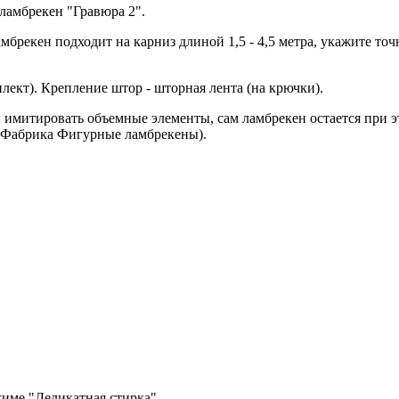
 ламбрекен "Гравюра 2".
брекен подходит на карниз длиной 1,5 - 4,5 метра, укажите то
лект). Крепление штор - шторная лента (на крючки).
митировать объемные элементы, сам ламбрекен остается при эт
Фабрика Фигурные ламбрекены).
име "Деликатная стирка".