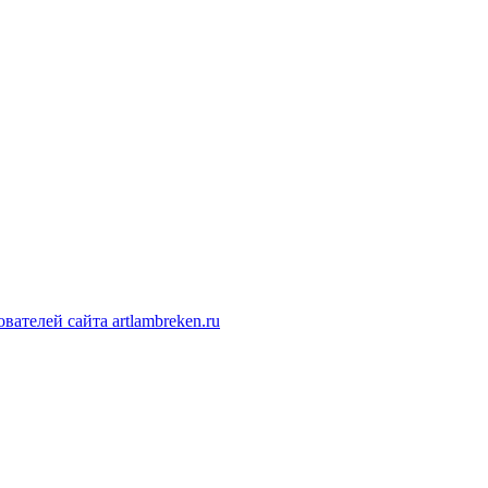
ателей сайта artlambreken.ru