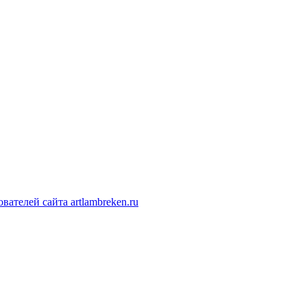
ателей сайта artlambreken.ru