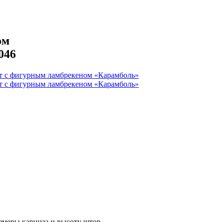
ом
046
азмеры карниза и высоту штор