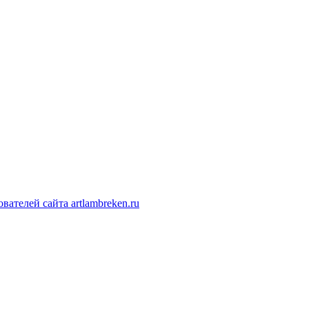
ателей сайта artlambreken.ru