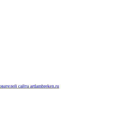
ателей сайта artlambreken.ru