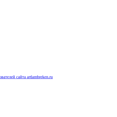
ателей сайта artlambreken.ru