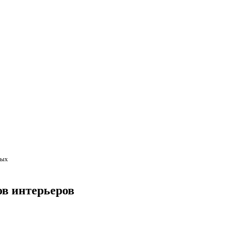
ных
ов интерьеров