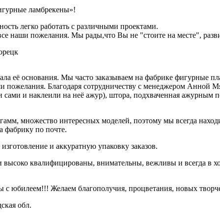
игурные ламбрекены»!
ность легко работать с различными проектами.
е наши пожелания. Мы рады,что Вы не "стоите на месте", разви
ла её основания. Мы часто заказываем на фабрике фигурные пл
и пожелания. Благодаря сотрудничеству с менеджером Анной Мя
ли сами и наклеили на неё ажур), штора, подхваченная ажурным
гамм, множество интересных моделей, поэтому мы всегда находи
а фабрику по почте.
 изготовление и аккуратную упаковку заказов.
 высоко квалифицированы, внимательны, вежливы и всегда в хо
с юбилеем!!! Желаем благополучия, процветания, новых творчес