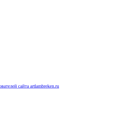
ателей сайта artlambreken.ru