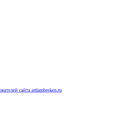
ателей сайта artlambreken.ru