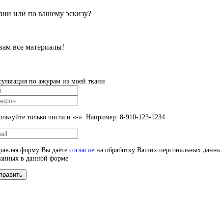
ани или по вашему эскизу?
вам все материалы!
сультация по ажурам из моей ткани
льзуйте только числа и «-». Например: 8-910-123-1234
равляя форму Вы даёте
согласие
на обработку Ваших персональных данн
занных в данной форме
править