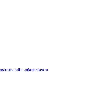
ателей сайта artlambreken.ru