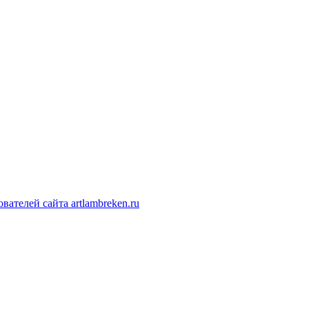
ателей сайта artlambreken.ru