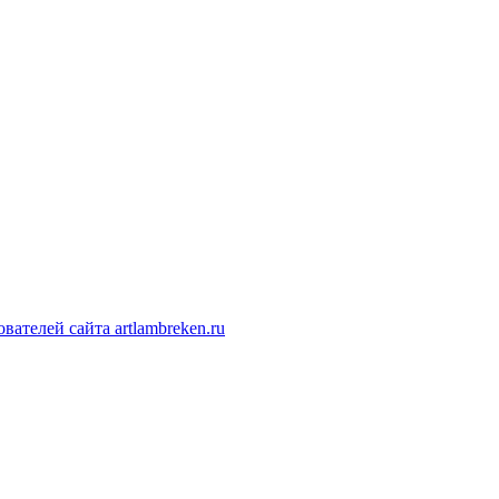
ателей сайта artlambreken.ru